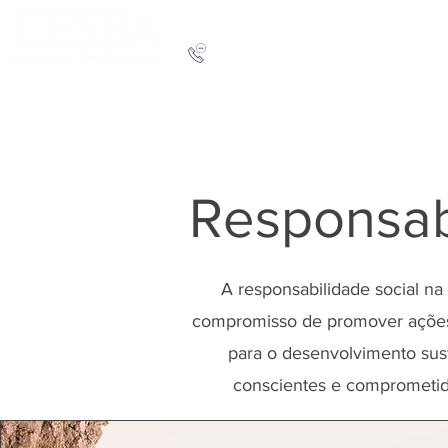
AVA CE
(98) 98882-4884
Responsab
A responsabilidade social n
compromisso de promover ações
para o desenvolvimento sus
conscientes e comprometid