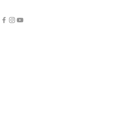
Contatos: +55 98 98882-4884 |
contato@cesba.edu.br
CESBA - Centro de Ensino Superior de Bacabeira