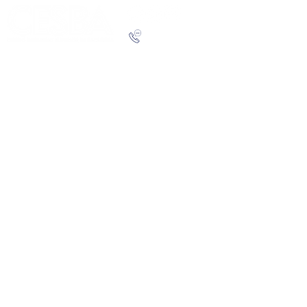
AVA CE
(98) 98882-4884